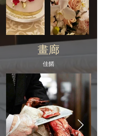
畫廊
佳餚